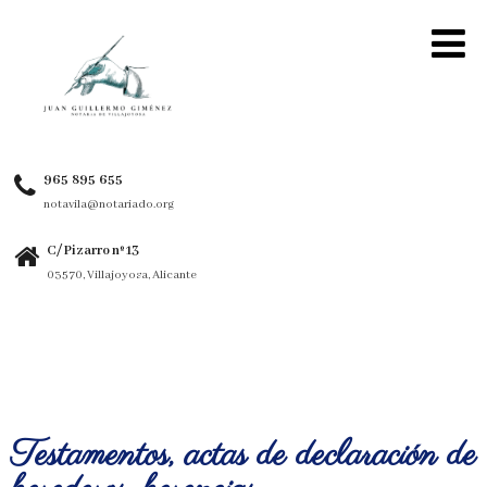
965 895 655
notavila@notariado.org
C/ Pizarro nº 13
03570, Villajoyosa, Alicante
Testamentos, actas de declaración de