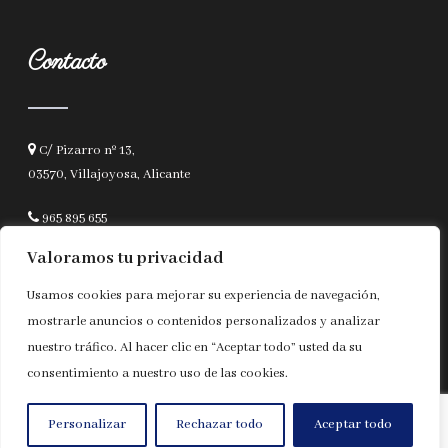
Contacto
C/ Pizarro nº 13,
03570, Villajoyosa, Alicante
965 895 655
notavila@notariado.org
Valoramos tu privacidad
Usamos cookies para mejorar su experiencia de navegación,
© Copyright 2025 | Notaría Juan Guillermo Giménez |
Aviso legal y
mostrarle anuncios o contenidos personalizados y analizar
Privacidad
|
Accesibilidad
nuestro tráfico. Al hacer clic en “Aceptar todo” usted da su
Diseñado por
Citiservi Media
consentimiento a nuestro uso de las cookies.
Personalizar
Rechazar todo
Aceptar todo