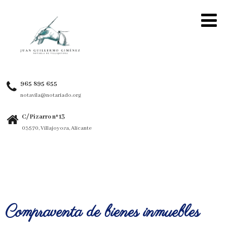
965 895 655
notavila@notariado.org
C/ Pizarro nº 13
03570, Villajoyosa, Alicante
Compraventa de bienes inmuebles