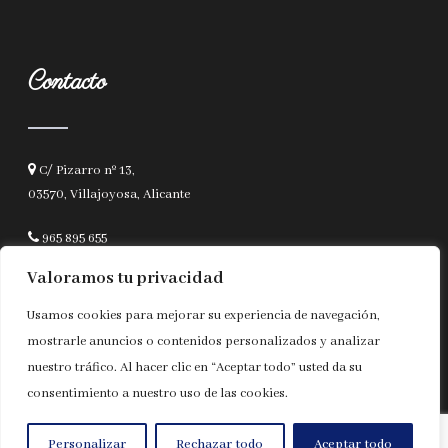
Contacto
C/ Pizarro nº 13,
03570, Villajoyosa, Alicante
965 895 655
notavila@notariado.org
Valoramos tu privacidad
Usamos cookies para mejorar su experiencia de navegación,
© Copyright 2025 | Notaría Juan Guillermo Giménez |
Aviso legal y
mostrarle anuncios o contenidos personalizados y analizar
Privacidad
|
Accesibilidad
nuestro tráfico. Al hacer clic en “Aceptar todo” usted da su
Diseñado por
Citiservi Media
consentimiento a nuestro uso de las cookies.
Personalizar
Rechazar todo
Aceptar todo